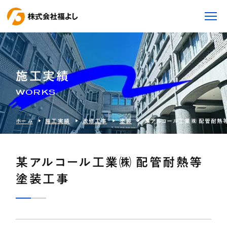
施工実績
WORKS
ホーム
施工実績
改修工事
塗装
某アルコール工業㈱ 配管耐熱
某アルコール工業㈱ 配管耐熱等
塗装工事