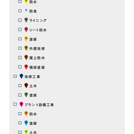
防水
防食
ライニング
シート防水
塗装
外壁改修
屋上防水
橋梁塗装
改修工事
土木
塗装
プラント設備工事
防水
塗装
土木