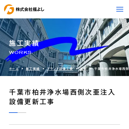
施工実績
WORKS
ホーム
施工実績
プラント設備工事
塗装
千葉市柏井浄水場西
千葉市柏井浄水場西側次亜注入
設備更新工事