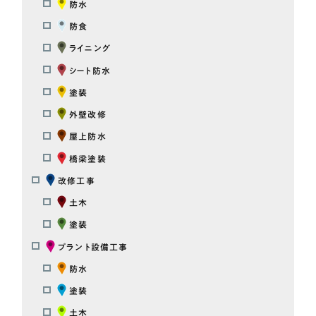
防水
防食
ライニング
シート防水
塗装
外壁改修
屋上防水
橋梁塗装
改修工事
土木
塗装
プラント設備工事
防水
塗装
土木