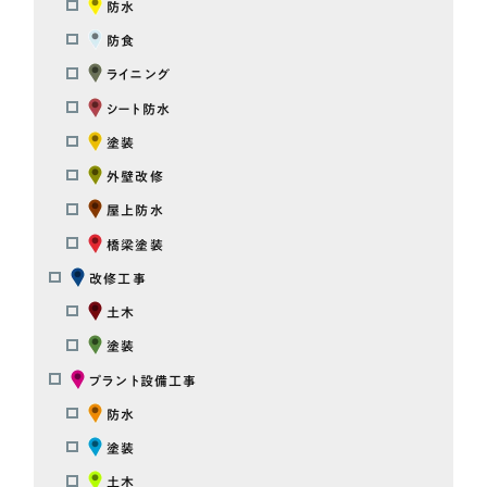
防水
防食
ライニング
シート防水
塗装
外壁改修
屋上防水
橋梁塗装
改修工事
土木
塗装
プラント設備工事
防水
塗装
土木