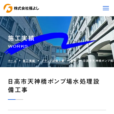
施工実績
WORKS
ホーム
施工実績
プラント設備工事
防食
日高市天神橋ポンプ場
日高市天神橋ポンプ場水処理設
備工事