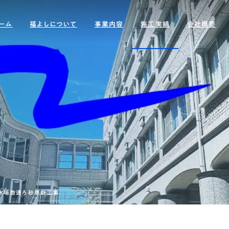
ーム
福よしについて
事業内容
施工実績
会社概要
プラント塗装・防食工事
サスティナビリテ
改修工事(公共事業)
水場急速ろ砂更新工事