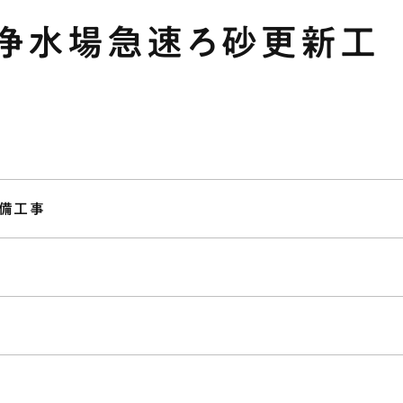
浄水場急速ろ砂更新工
設備工事