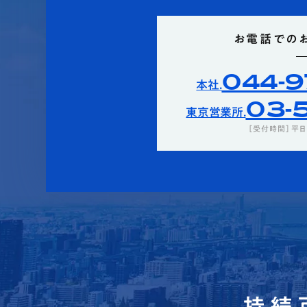
お電話での
044-9
本社.
03-5
東京営業所.
［受付時間］平日0
持続