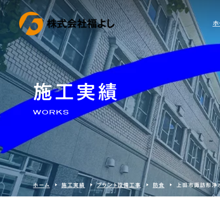
ホ
施工実績
WORKS
ホーム
施工実績
プラント設備工事
防食
上田市諏訪形浄