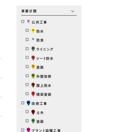
事業分類
公共工事
防水
防食
ライニング
シート防水
塗装
外壁改修
屋上防水
橋梁塗装
改修工事
土木
塗装
プラント設備工事