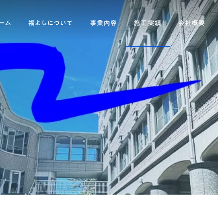
ーム
福よしについて
事業内容
施工実績
会社概要
プラント塗装・防食工事
サスティナビリテ
改修工事(公共事業)