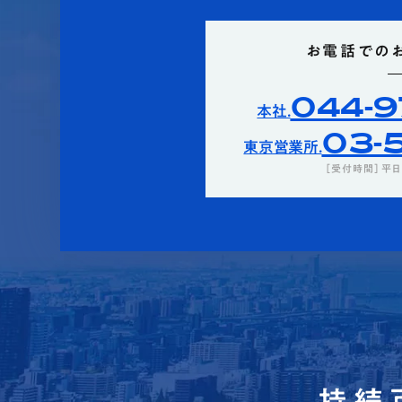
お電話での
044-9
本社.
03-5
東京営業所.
［受付時間］平日0
持続