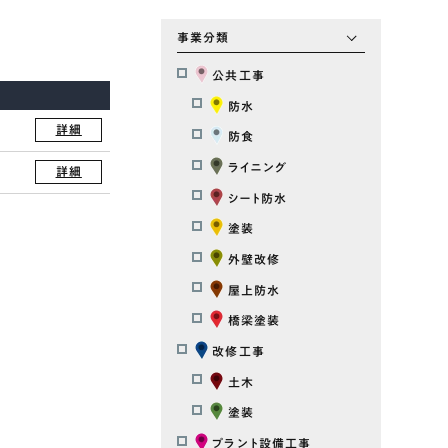
事業分類
公共工事
防水
詳細
防食
ライニング
詳細
シート防水
塗装
外壁改修
屋上防水
橋梁塗装
改修工事
土木
塗装
プラント設備工事